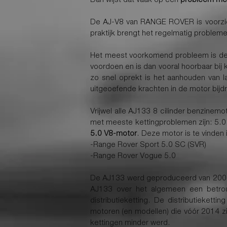
De AJ-V8 van RANGE ROVER is voorzien v
praktijk brengt het regelmatig proble
Het meest voorkomend probleem is de op
voordoen en is dan vooral hoorbaar bij
zo snel oprekt is het aanhouden van 
uitgeoefende krachten in de motor bijdr
Vrijwel alle AJ133 8 cilinder benzin
met meeste kettingproblemen zijn: 5.0 
5.0 V8-motor
. Deze motor is te vinde
-Range Rover Sport 5.0 SC (SVR)
-Range Rover Vogue 5.0
De AJ133 werd geproduceerd van 2009 
AJ133 over het algemeen een betro
distributieketting. De distributieket
motoren (en modellen) die vóór 2014 z
kettingen minder werd.