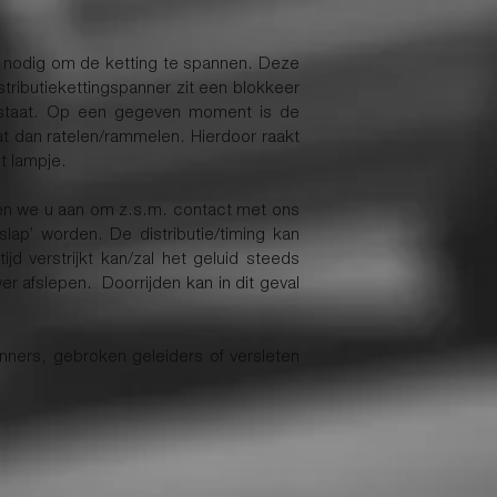
jd nodig om de ketting te spannen. Deze
stributiekettingspanner zit een blokkeer
it staat. Op een gegeven moment is de
at dan ratelen/rammelen. Hierdoor raakt
t lampje.
raden we u aan om z.s.m. contact met ons
slap’ worden. De distributie/timing kan
 verstrijkt kan/zal het geluid steeds
er afslepen. Doorrijden kan in dit geval
nners, gebroken geleiders of versleten