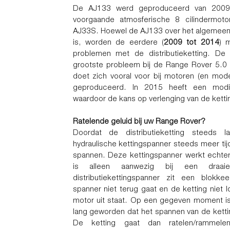
De AJ133 werd geproduceerd van 2009 
voorgaande atmosferische 8 cilindermot
AJ33S. Hoewel de AJ133 over het algemeen
is, worden de eerdere (
2009 tot 2014
) 
problemen met de distributieketting. De di
grootste probleem bij de Range Rover 5.0
doet zich vooral voor bij motoren (en mode
geproduceerd. In 2015 heeft een modifi
waardoor de kans op verlenging van de kett
Ratelende geluid bij uw Range Rover?
Doordat de distributieketting steeds 
hydraulische kettingspanner steeds meer tij
spannen. Deze kettingspanner werkt echter 
is alleen aanwezig bij een draa
distributiekettingspanner zit een blokke
spanner niet terug gaat en de ketting niet l
motor uit staat. Op een gegeven moment is 
lang geworden dat het spannen van de kettin
De ketting gaat dan ratelen/rammele