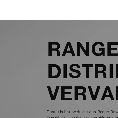
RANGE
DISTR
VERVA
Bent u in het bezit van een Range Rove
Dan wijst dat vaak op een
probleem met 