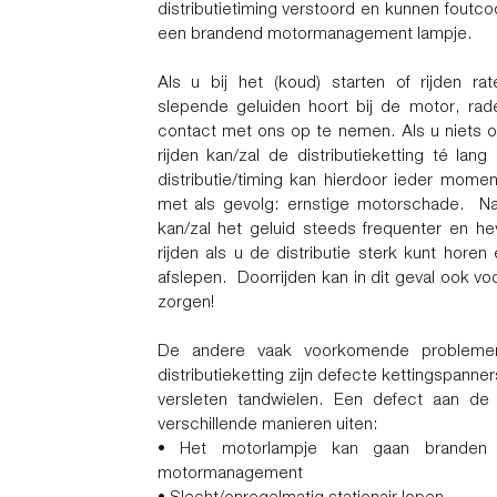
distributietiming verstoord en kunnen foutc
een brandend motormanagement lampje.
Als u bij het (koud) starten of rijden ra
slepende geluiden hoort bij de motor, ra
contact met ons op te nemen. Als u niets o
rijden kan/zal de distributieketting té lang
distributie/timing kan hierdoor ieder mome
met als gevolg: ernstige motorschade. Naar
kan/zal het geluid steeds frequenter en h
rijden als u de distributie sterk kunt hore
afslepen. Doorrijden kan in dit geval ook v
zorgen!
De andere vaak voorkomende probleme
distributieketting zijn defecte kettingspanne
versleten tandwielen. Een defect aan de 
verschillende manieren uiten:
• Het motorlampje kan gaan branden
motormanagement
• Slecht/onregelmatig stationair lopen