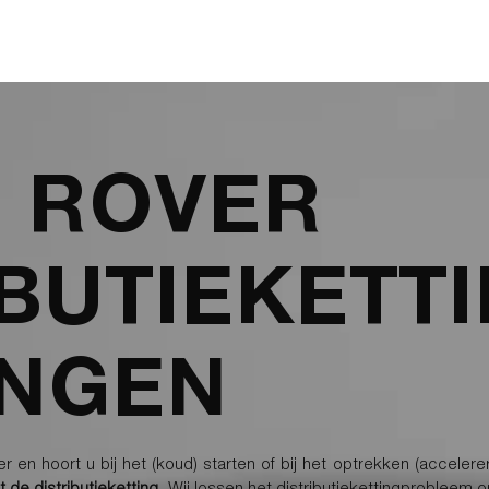
ONZE DIENSTEN
DISTRIBUTIEWISSELS
T
 ROVER
IBUTIEKETT
NGEN
r en hoort u bij het (koud) starten of bij het optrekken (acceler
de distributieketting
. Wij lossen het distributiekettingprobleem