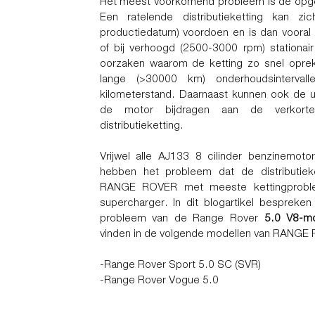
Het meest voorkomend probleem is de opgere
Een ratelende distributieketting kan z
productiedatum) voordoen en is dan vooral 
of bij verhoogd (2500-3000 rpm) stationai
oorzaken waarom de ketting zo snel oprek
lange (>30000 km) onderhoudsinterval
kilometerstand. Daarnaast kunnen ook de u
de motor bijdragen aan de verkort
distributieketting.
Vrijwel alle AJ133 8 cilinder benzinem
hebben het probleem dat de distributiek
RANGE ROVER met meeste kettingproble
supercharger. In dit blogartikel bespreken w
probleem van de Range Rover
5.0 V8-m
vinden in de volgende modellen van RANGE
-Range Rover Sport 5.0 SC (SVR)
-Range Rover Vogue 5.0