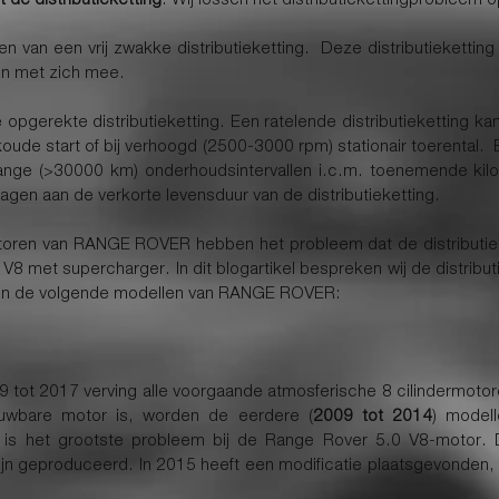
an een vrij zwakke distributieketting. Deze distributieketting i
men met zich mee.
gerekte distributieketting. Een ratelende distributieketting kan 
 koude start of bij verhoogd (2500-3000 rpm) stationair toerental
lange (>30000 km) onderhoudsintervallen i.c.m. toenemende ki
agen aan de verkorte levensduur van de distributieketting.
emotoren van RANGE ROVER hebben het probleem dat de distribut
V8 met supercharger. In dit blogartikel bespreken wij de distrib
n in de volgende modellen van RANGE ROVER:
tot 2017 verving alle voorgaande atmosferische 8 cilindermoto
uwbare motor is, worden de eerdere (
2009 tot 2014
) model
ting is het grootste probleem bij de Range Rover 5.0 V8-motor. 
ijn geproduceerd. In 2015 heeft een modificatie plaatsgevonden,