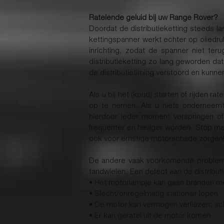
Ratelende geluid bij uw Range Rover?
Doordat de distributieketting steeds l
kettingspanner werkt echter op oliedruk
inrichting, zodat de spanner niet te
distributieketting zo lang geworden da
de distributietiming verstoord en kun
Als u bij het (koud) starten of rijden 
op te nemen. Als u niets onderneemt en
hierdoor ieder moment verspringen of
frequenter en heviger worden. Stop met 
ook voor ernstige motorschade zorgen
De andere vaak voorkomende problemen 
tandwielen. Een defect aan de distribut
• Het motorlampje kan gaan branden m
• Slecht/onregelmatig stationair lopen
• De motor kan vermogen verliezen: s
• Er kan geratel uit de motor komen