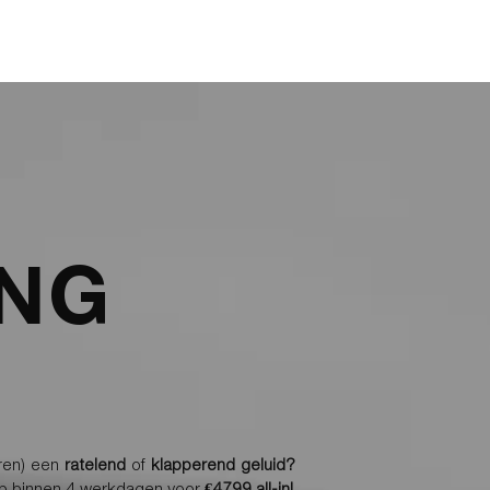
ARIEVEN
BLOG
CONTACT
OFFERTE AANVRAGEN
ING
eren) een
ratelend
of
klapperend geluid?
 op binnen 4 werkdagen voor
€4799 all-in!