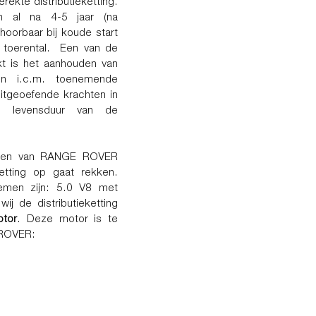
kte distributieketting.
ich al na 4-5 jaar (na
hoorbaar bij koude start
r toerental. Een van de
t is het aanhouden van
len i.c.m. toenemende
itgeoefende krachten in
e levensduur van de
otoren van RANGE ROVER
etting op gaat rekken.
men zijn: 5.0 V8 met
ij de distributieketting
otor
. Deze motor is te
 ROVER: