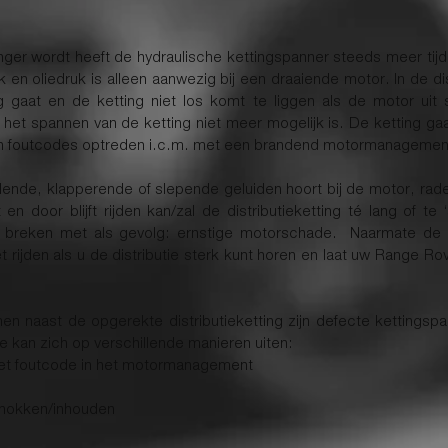
anger wordt heeft de hydraulische kettingspanner steeds meer ti
 en oliedruk is alleen aanwezig bij een draaiende motor. In de di
rug gaat en de ketting niet los komt te liggen als de motor u
t het spannen van de ketting niet meer mogelijk is. De ketting ga
nen foutcodes optreden i.c.m. met een brandend motormanagemen
ratelende, klapperende of slepende geluiden hoort bij de motor, 
 door blijft rijden kan/zal de distributieketting té lang of te ‘
 breken met als gevolg: ernstige motorschade. Naarmate de tijd
rijden als u de distributie sterk kunt horen en laat uw Range Rov
!
naast de opgerekte distributieketting zijn defecte kettingspa
ie kan zich op verschillende manieren uiten:
et foutcode in het motormanagement
chokken/inhouden