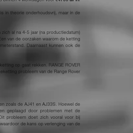
s in theorie onderhoudsvrij, maar in de
zich al na 4-5 jaar (na productiedatum)
. Een van de oorzaken waarom de ketting
lometerstand. Daarnaast kunnen ook de
ieketting op gaat rekken. RANGE ROVER
utieketting probleem van de Range Rover
ren zoals de AJ41 en AJ33S. Hoewel de
len geplaagd door problemen met de
Dit probleem doet zich vooral voor bij
 waardoor de kans op verlenging van de