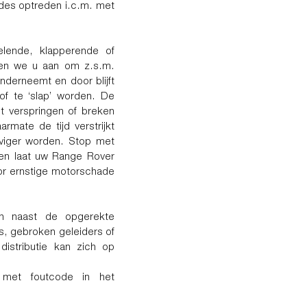
odes optreden i.c.m. met
telende, klapperende of
den we u aan om z.s.m.
nderneemt en door blijft
 of te ‘slap’ worden. De
nt verspringen of breken
mate de tijd verstrijkt
eviger worden. Stop met
n en laat uw Range Rover
oor ernstige motorschade
n naast de opgerekte
rs, gebroken geleiders of
distributie kan zich op
 met foutcode in het