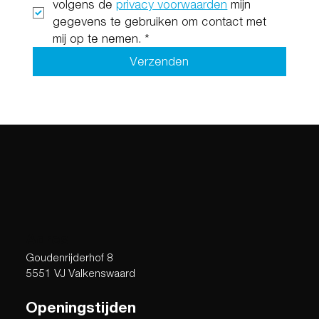
volgens de 
privacy voorwaarden
 mijn 
gegevens te gebruiken om contact met 
mij op te nemen.
*
Verzenden
Adres
Goudenrijderhof 8
5551 VJ Valkenswaard
Openingstijden