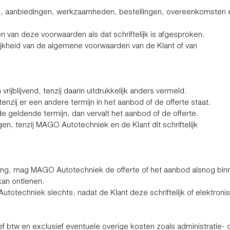
es, aanbiedingen, werkzaamheden, bestellingen, overeenkomsten e
 van deze voorwaarden als dat schriftelijk is afgesproken.
jkheid van de algemene voorwaarden van de Klant of van
ijblijvend, tenzij daarin uitdrukkelijk anders vermeld.
nzij er een andere termijn in het aanbod of de offerte staat.
de geldende termijn, dan vervalt het aanbod of de offerte.
en, tenzij MAGO Autotechniek en de Klant dit schriftelijk
bieding, mag MAGO Autotechniek de offerte of het aanbod alsnog bi
 kan ontlenen.
totechniek slechts, nadat de Klant deze schriftelijk of elektroni
f btw en exclusief eventuele overige kosten zoals administratie- of