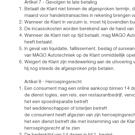
Artikel 7 - Gevolgen te late betaling
Betaalt de Klant niet binnen de afgesproken termijn,
maand voor handelstransacties in rekening brengen v
Wanneer de Klant in verzuim is, moet hij bovendien
De incassokosten worden berekend aan de hand van h
Wanneer de Klant niet op tijd betaalt, mag MAGO Auto
heeft betaald.
In geval van liquidatie, faillissement, beslag of sursea
van MAGO Autotechniek op de Klant onmiddellijk ope
Weigert de Klant zijn medewerking aan de uitvoerin
hij nog steeds de afgesproken prijs betalen.
Artikel 8 - Herroepingsrecht
Een consument mag een online aankoop binnen 14 da
de dienst logies, een reis, een restaurantbedrijf, ver
het een spoedreparatie betreft
het weddenschappen of loterijen betreft
de consument heeft afgezien van zijn herroepingsrec
het een dienst betreft die met instemming van de Klant
herroepingsrecht af te zien
De bedenktijd van 14 dagen in lid 1, begint: