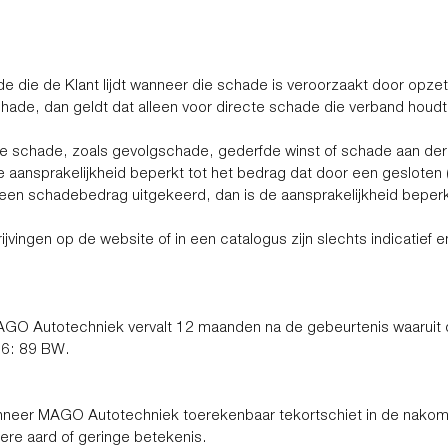
e die de Klant lijdt wanneer die schade is veroorzaakt door opz
ade, dan geldt dat alleen voor directe schade die verband houdt
cte schade, zoals gevolgschade, gederfde winst of schade aan de
 aansprakelijkheid beperkt tot het bedrag dat door een gesloten 
 geen schadebedrag uitgekeerd, dan is de aansprakelijkheid beperk
ijvingen op de website of in een catalogus zijn slechts indicatief 
GO Autotechniek vervalt 12 maanden na de gebeurtenis waaruit de a
l 6: 89 BW.
r MAGO Autotechniek toerekenbaar tekortschiet in de nakoming 
dere aard of geringe betekenis.