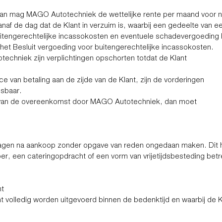
 dan mag MAGO Autotechniek de wettelijke rente per maand voor ni
anaf de dag dat de Klant in verzuim is, waarbij een gedeelte va
 buitengerechtelijke incassokosten en eventuele schadevergoedin
et Besluit vergoeding voor buitengerechtelijke incassokosten.
techniek zijn verplichtingen opschorten totdat de Klant
nce van betaling aan de zijde van de Klant, zijn de vorderingen
isbaar.
g van de overeenkomst door MAGO Autotechniek, dan moet
gen na aankoop zonder opgave van reden ongedaan maken. Dit he
voer, een cateringopdracht of een vorm van vrijetijdsbesteding betr
ht
 volledig worden uitgevoerd binnen de bedenktijd en waarbij de Klan