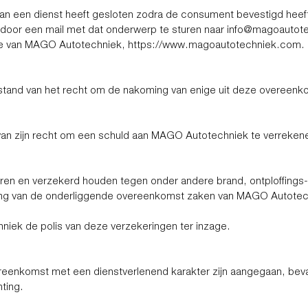
 een dienst heeft gesloten zodra de consument bevestigd heeft da
door een mail met dat onderwerp te sturen naar
info@magoautot
ite van MAGO Autotechniek,
https://www.magoautotechniek.com
.
 afstand van het recht om de nakoming van enige uit deze overeenk
nd van zijn recht om een schuld aan MAGO Autotechniek te verrek
n en verzekerd houden tegen onder andere brand, ontploffings- 
ring van de onderliggende overeenkomst zaken van MAGO Autotechn
niek de polis van deze verzekeringen ter inzage.
eenkomst met een dienstverlenend karakter zijn aangegaan, be
ting.