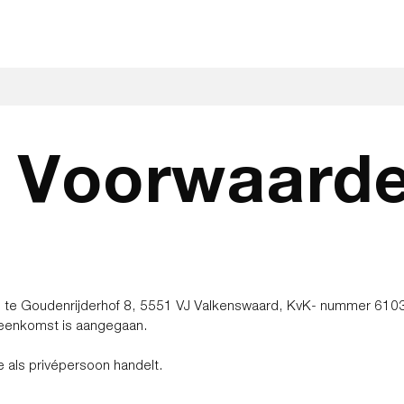
ONZE DIENSTEN
DISTRIBUTIEWISSELS
T
 Voorwaard
te Goudenrijderhof 8, 5551 VJ Valkenswaard, KvK- nummer 61
eenkomst is aangegaan.
e als privépersoon handelt.