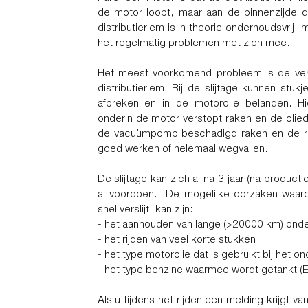
de motor loopt, maar aan de binnenzijde 
distributieriem is in theorie onderhoudsvrij, 
het regelmatig problemen met zich mee.
Het meest voorkomend probleem is de verv
distributieriem. Bij de slijtage kunnen stukj
afbreken en in de motorolie belanden. Hi
onderin de motor verstopt raken en de olie
de vacuümpomp beschadigd raken en de r
goed werken of helemaal wegvallen.
De slijtage kan zich al na 3 jaar (na product
al voordoen. De mogelijke oorzaken waaro
snel verslijt, kan zijn:
- het aanhouden van lange (>20000 km) onde
- het rijden van veel korte stukken
- het type motorolie dat is gebruikt bij het o
- het type benzine waarmee wordt getankt (E
Als u tijdens het rijden een melding krijgt v