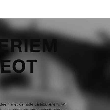
ARIEVEN
BLOG
CONTACT
OFFERTE AANVRAGEN
IERIEM
EOT
leem met de natte distributieriem. Wij
tieriem en voorkom motorschade van uw