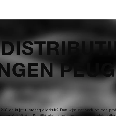
ONZE DIENSTEN
DISTRIBUTIEWISSELS
T
 DISTRIBUT
NGEN PEUG
08 en krijgt u storing oliedruk? Dan wijst dat vaak op een prob
m voor € 799 ALL-IN. Rijd niet verder met versleten distribu