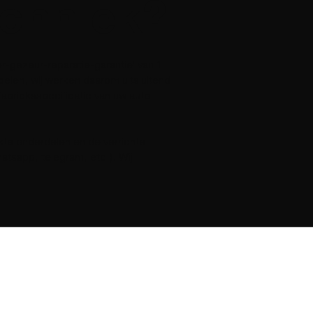
chniek?
der-gezeur-reparatie-garantie' van 1
elen, wij werken daarom uitsluitend
fabrieksspecificatie van uw auto.
kte onderdelen en de verrichte
atsapp, telegram, etc.). Wij