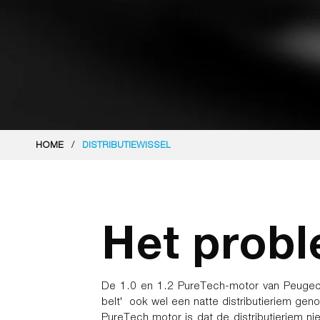
PEUGEOT 208! Maak direct afspraak voor
/
HOME
DISTRIBUTIEWISSEL
Het prob
De 1.0 en 1.2 PureTech-motor van Peugeot
belt' ook wel een natte distributieriem ge
PureTech motor is dat de distributieriem nie