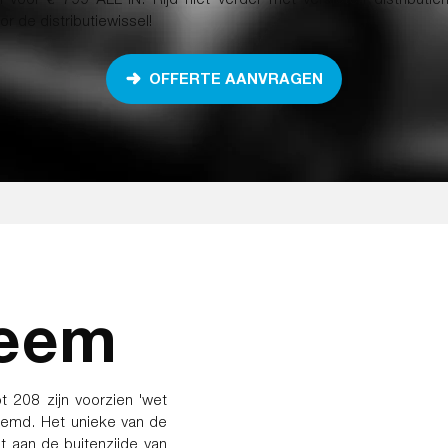
 de distributiewissel!
OFFERTE AANVRAGEN
leem
 208 zijn voorzien 'wet
noemd. Het unieke van de
t aan de buitenzijde van