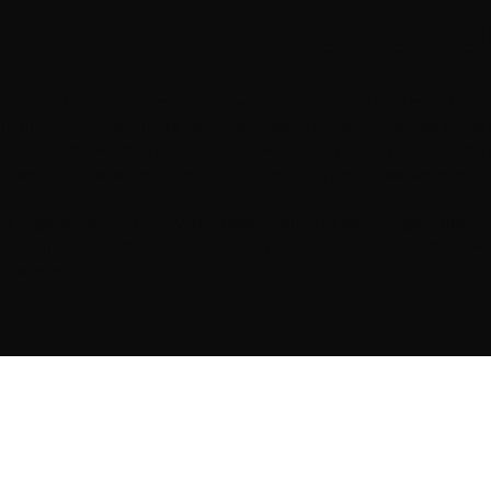
 MAGO Autote
tting of distributieriem hebben wij een vaste all-in prijs met 'zon
van de door ons uitgevoerde werkzaamheden en gemonteerde onderd
len. Daarbij worden alle distributiewissels uitgevoerd volgens de 
ft, wordt de garantie op de distributieketting met 1 jaar verlengd!
ard uitgevoerd met foto-/video rapportage. De bevindingen, gebrui
 mogelijk is, in beeld gebracht en gedeeld via social medium (wh
n worden.