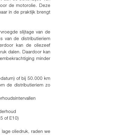
door de motorolie. Deze
maar in de praktijk brengt
roegde slijtage van de
es van de distributieriem
erdoor kan de oliezeef
druk dalen. Daardoor kan
embekrachtiging minder
iedatum) of bij 50.000 km
m de distributieriem zo
rhoudsintervallen
nderhoud
5 of E10)
an lage oliedruk, raden we