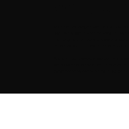
Waarom
Voor het vervangen van de distributieke
jaar. We staan in voor de kwaliteit 
met originele en eerste klasse onderde
Indien uw auto bij ons in onderhoud blij
Alle distributiewissels worden standa
werkzaamheden worden, in hoeverre dit
garanderen vakwerk en dat mag gezie