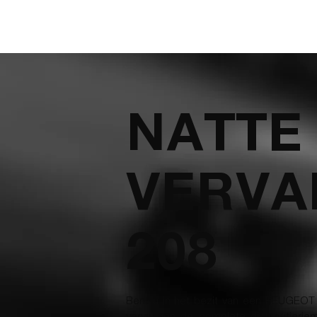
NATTE
VERVA
208
Bent u in het bezit van een PEUGEOT 2
vervangen de complete distributierie