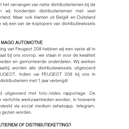
het vervangen van natte distributieriemen bij de
n wij honderden distributieriemen met veel
rland. Maar ook klanten uit België en Duitsland
wij een van de koplopers van distributiewissels
AN MAGO AUTOMOTIVE
ting van Peugeot 208 hebben wij een vaste all-in
taat bij ons voorop, we staan in voor de kwaliteit
heden en gemonteerde onderdelen. Wij werken
arbij worden alle distributiewissels uitgevoerd
 PEUGEOT. Indien uw PEUGEOT 208 bij ons in
distributieriem met 1 jaar verlengd!
ard uitgevoerd met foto-/video rapportage. De
e verrichte werkzaamheden worden, in hoeverre
gedeeld via social medium (whatsapp, telegram,
g gezien worden.
UTIERIEM OF DISTRIBUTIEKETTING?