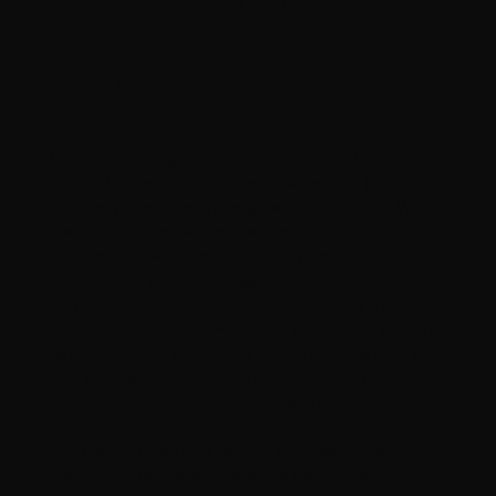
ek?
Voor het vervangen van de distributieketting of
distributieriem hebben wij een vaste all-in prijs met
'zonder-gezeur-reparatie-garantie' van 1 jaar. We
staan in voor de kwaliteit van de door ons
uitgevoerde werkzaamheden en gemonteerde
onderdelen, wij werken daarom uitsluitend met
originele en eerste klasse onderdelen. Daarbij
worden alle distributiewissels uitgevoerd volgens de
fabrieksspecificatie van uw auto. Indien uw auto bij
ons in onderhoud blijft, wordt de garantie op de
distributieketting met 1 jaar verlengd!
Alle distributiewissels worden standaard uitgevoerd
met foto-/video rapportage. De bevindingen,