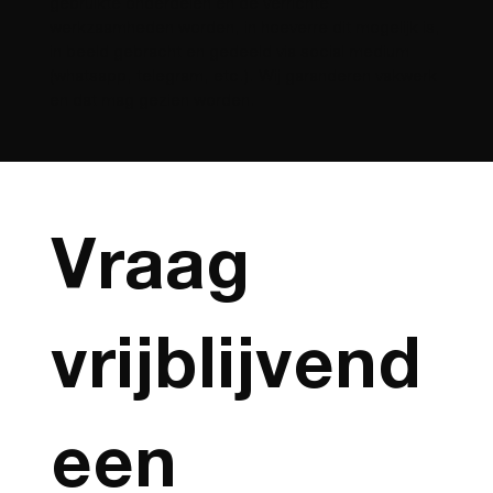
gebruikte onderdelen en de verrichte
werkzaamheden worden, in hoeverre dit mogelijk is,
in beeld gebracht en gedeeld via social medium
(whatsapp, telegram, etc.). Wij garanderen vakwerk
en dat mag gezien worden.
Vraag 
vrijblijvend 
een 