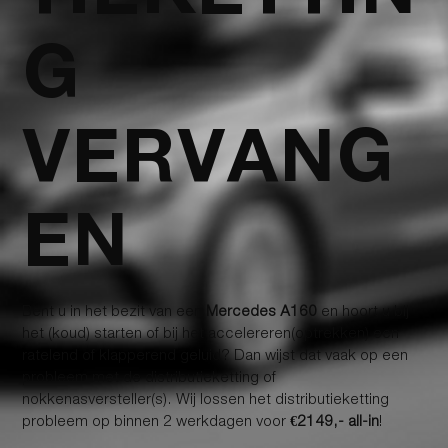
G
VERVANG
EN
Bent u in het bezit van een
Mercedes A160
en hoort u bij
het (koud) starten of bij het accelereren(optrekken) een
ratelend of klapperend geluid? Dan wijst dat vaak op een
probleem met de distributieketting of
nokkenasversteller(s). Wij lossen het distributieketting
probleem op binnen 2 werkdagen voor
€2149,- all-in
!