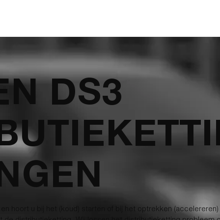
ONZE DIENSTEN
DISTRIBUTIEWISSELS
T
EN DS3
IBUTIEKETT
NGEN
en hoort u bij het (koud) starten of bij het optrekken (accelereren
de distributieketting. Wij lossen het distributieketting probleem 