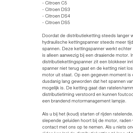
- Citroen C5
- Citroen DS3
- Citroen DS4
- Citroen DS5
Doordat de distributieketting steeds langer 
hydraulische kettingspanner steeds meer tijd
spannen. Deze kettingspanner werkt echter o
is alleen aanwezig bij een draaiende motor. I
distributiekettingspanner zit een blokkeer inr
spanner niet terug gaat en de ketting niet los
motor uit staat. Op een gegeven moment is d
dusdanig lang geworden dat het spannen van
mogelijk is. De ketting gaat dan ratelen/ram
distributietiming verstoord en kunnen foutc
een brandend motormanagement lampje.
Als u bij het (koud) starten of rijden ratelend
slepende geluiden hoort bij de motor, raden
contact met ons op te nemen. Als u niets ond