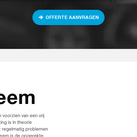
OFFERTE AANVRAGEN
leem
voorzien van een vrij
ng is in theorie
et regelmatig problemen
eem is de opgerekte