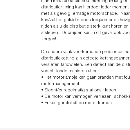
rijden kan/zal de distributieketting té lang of
distributie/timing kan hierdoor ieder moment
met als gevolg: ernstige motorschade. Naarma
kan/zal het geluid steeds frequenter en hev
rijden als u de distributie sterk kunt horen e
afslepen. Doorrijden kan in dit geval ook vo
zorgen!
De andere vaak voorkomende problemen na
distributieketting zijn defecte kettingspanne
versleten tandwielen. Een defect aan de distr
verschillende manieren uiten:
• Het motorlampje kan gaan branden met fou
motormanagement
• Slecht/onregelmatig stationair lopen
• De motor kan vermogen verliezen: schokk
• Er kan geratel uit de motor komen