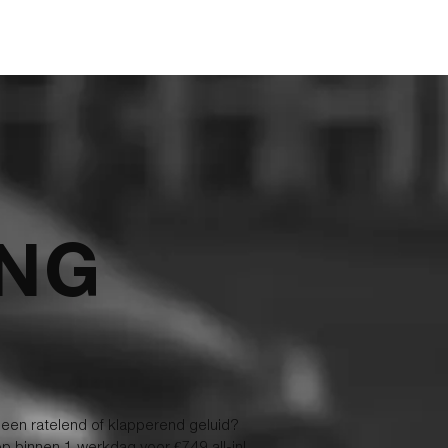
ARIEVEN
BLOG
CONTACT
OFFERTE AANVRAGEN
ING
) een ratelend of klapperend geluid?
op binnen 1 werkdag voor €749 all-in!