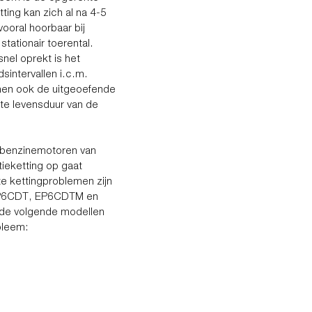
tting kan zich al na 4-5
ooral hoorbaar bij
tationair toerental.
nel oprekt is het
intervallen i.c.m.
nen ook de uitgeoefende
rte levensduur van de
HP-benzinemotoren van
ieketting op gaat
e kettingproblemen zijn
EP6CDT, EP6CDTM en
 de volgende modellen
bleem: