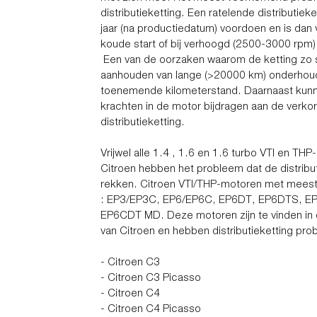
distributieketting. Een ratelende distributieke
jaar (na productiedatum) voordoen en is dan v
koude start of bij verhoogd (2500-3000 rpm) s
Een van de oorzaken waarom de ketting zo s
aanhouden van lange (>20000 km) onderhouds
toenemende kilometerstand. Daarnaast kun
krachten in de motor bijdragen aan de verko
distributieketting.
Vrijwel alle 1.4 , 1.6 en 1.6 turbo VTI en T
Citroen hebben het probleem dat de distribut
rekken. Citroen VTI/THP-motoren met meest
: EP3/EP3C, EP6/EP6C, EP6DT, EP6DTS, 
EP6CDT MD. Deze motoren zijn te vinden in
van Citroen en hebben distributieketting pro
- Citroen C3
- Citroen C3 Picasso
- Citroen C4
- Citroen C4 Picasso