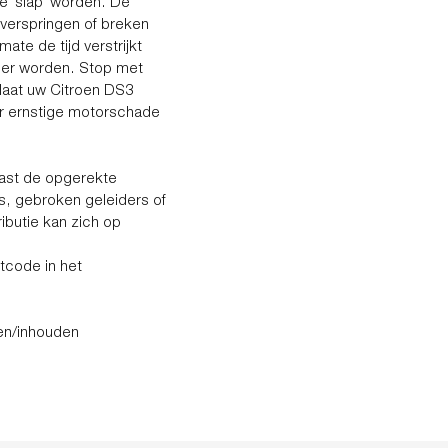
 te ‘slap’ worden. De
 verspringen of breken
te de tijd verstrijkt
iger worden. Stop met
n laat uw Citroen DS3
or ernstige motorschade
ast de opgerekte
rs, gebroken geleiders of
ibutie kan zich op
tcode in het
en/inhouden