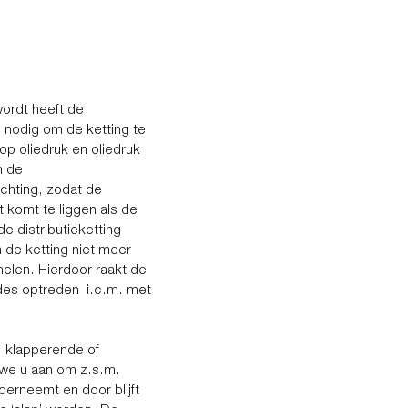
wordt heeft de
 nodig om de ketting te
p oliedruk en oliedruk
n de
ichting, zodat de
t komt te liggen als de
e distributieketting
 de ketting niet meer
melen. Hierdoor raakt de
odes optreden i.c.m. met
e, klapperende of
 we u aan om z.s.m.
erneemt en door blijft