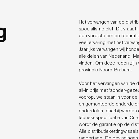
g
Het vervangen van de distrib
specialisme eist. Dit vraagt
een vereiste om de reparati
veel ervaring met het vervan
Jaarlijks vervangen wij hond
alle delen van Nederland. Ma
vinden. Om deze reden zijn w
provincie Noord-Brabant.
Voor het vervangen van de d
all-in prijs met 'zonder-gezeu
voorop, we staan in voor de
en gemonteerde onderdelen. 
onderdelen, daarbij worden a
fabrieksspecificatie van Citr
wordt de garantie op de distr
Alle distributiekettingwisse
rapportage. De bevindingen