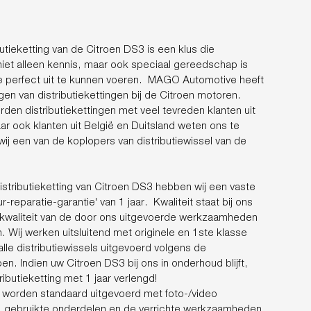
utieketting van de Citroen DS3 is een klus die
 niet alleen kennis, maar ook speciaal gereedschap is
e perfect uit te kunnen voeren. MAGO Automotive heeft
gen van distributiekettingen bij de Citroen motoren.
erden distributiekettingen met veel tevreden klanten uit
ar ook klanten uit België en Duitsland weten ons te
ij een van de koplopers van distributiewissel van de
istributieketting van Citroen DS3 hebben wij een vaste
r-reparatie-garantie' van 1 jaar. Kwaliteit staat bij ons
 kwaliteit van de door ons uitgevoerde werkzaamheden
Wij werken uitsluitend met originele en 1ste klasse
lle distributiewissels uitgevoerd volgens de
oen. Indien uw Citroen DS3 bij ons in onderhoud blijft,
ibutieketting met 1 jaar verlengd!
ls worden standaard uitgevoerd met foto-/video
, gebruikte onderdelen en de verrichte werkzaamheden