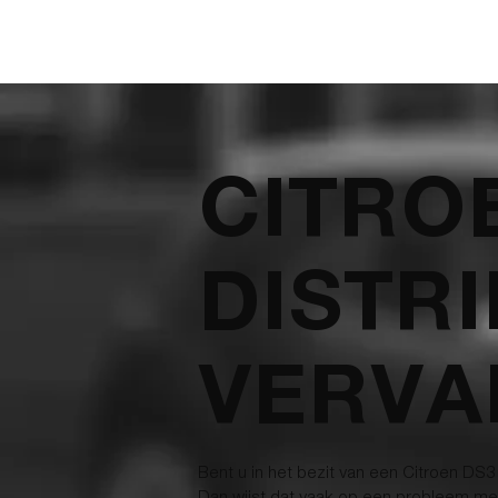
CITRO
DISTR
VERVA
Bent u in het bezit van een Citroen DS3 
Dan wijst dat vaak op een probleem met 