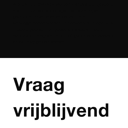
Alle distributiewissels worden standaard uitgevoerd
met foto-/video rapportage. De bevindingen,
gebruikte onderdelen en de verrichte
werkzaamheden worden, in hoeverre dit mogelijk is,
in beeld gebracht en gedeeld via social medium
(whatsapp, telegram, etc.). Wij garanderen vakwerk
en dat mag gezien worden.
Vraag 
vrijblijvend 