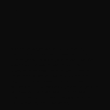
Autotechni
ek?
Voor het vervangen van de distributieketting of
distributieriem hebben wij een vaste all-in prijs met
'zonder-gezeur-reparatie-garantie' van 1 jaar. We
staan in voor de kwaliteit van de door ons
uitgevoerde werkzaamheden en gemonteerde
onderdelen, wij werken daarom uitsluitend met
originele en eerste klasse onderdelen. Daarbij
worden alle distributiewissels uitgevoerd volgens de
fabrieksspecificatie van uw auto. Indien uw auto bij
ons in onderhoud blijft, wordt de garantie op de
distributieketting met 1 jaar verlengd!