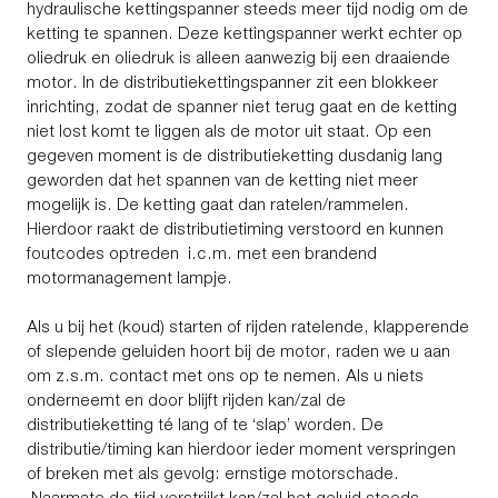
hydraulische kettingspanner steeds meer tijd nodig om de
ketting te spannen. Deze kettingspanner werkt echter op
oliedruk en oliedruk is alleen aanwezig bij een draaiende
motor. In de distributiekettingspanner zit een blokkeer
inrichting, zodat de spanner niet terug gaat en de ketting
niet lost komt te liggen als de motor uit staat. Op een
gegeven moment is de distributieketting dusdanig lang
geworden dat het spannen van de ketting niet meer
mogelijk is. De ketting gaat dan ratelen/rammelen.
Hierdoor raakt de distributietiming verstoord en kunnen
foutcodes optreden i.c.m. met een brandend
motormanagement lampje.
Als u bij het (koud) starten of rijden ratelende, klapperende
of slepende geluiden hoort bij de motor, raden we u aan
om z.s.m. contact met ons op te nemen. Als u niets
onderneemt en door blijft rijden kan/zal de
distributieketting té lang of te ‘slap’ worden. De
distributie/timing kan hierdoor ieder moment verspringen
of breken met als gevolg: ernstige motorschade.
Naarmate de tijd verstrijkt kan/zal het geluid steeds