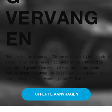
VERVANG
EN
Bent u in het bezit van een Citroen en hoort u bij het (koud)
starten of bij het optrekken (accelereren) een
ratelend
of
klapperend geluid?
Dan wijst dat vaak op een
probleem
met de distributieketting
. Wij lossen het distributieketting
probleem op binnen 1 werkdag voor
€749 all-in!
OFFERTE AANVRAGEN