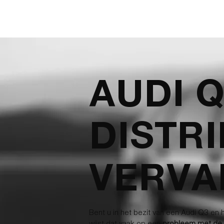
AUDI 
DISTR
VERVA
Bent u in het bezit van een Audi Q3 en h
wijst dat vaak op een
probleem met de d