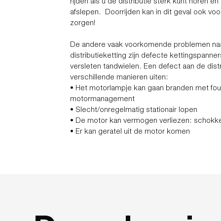
rijden als u de distributie sterk kunt horen e
afslepen. Doorrijden kan in dit geval ook vo
zorgen!
De andere vaak voorkomende problemen na
distributieketting zijn defecte kettingspanne
versleten tandwielen. Een defect aan de distr
verschillende manieren uiten:
• Het motorlampje kan gaan branden met fou
motormanagement
• Slecht/onregelmatig stationair lopen
• De motor kan vermogen verliezen: schokk
• Er kan geratel uit de motor komen