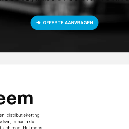
OFFERTE AANVRAGEN
leem
n distributieketting.
dsvrij, maar in de
et zich mee. Het meest