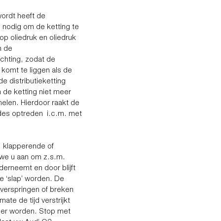
wordt heeft de
 nodig om de ketting te
p oliedruk en oliedruk
n de
ichting, zodat de
 komt te liggen als de
e distributieketting
 de ketting niet meer
melen. Hierdoor raakt de
odes optreden i.c.m. met
e, klapperende of
 we u aan om z.s.m.
erneemt en door blijft
 te ‘slap’ worden. De
 verspringen of breken
te de tijd verstrijkt
iger worden. Stop met