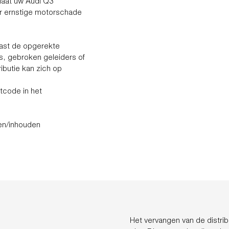
n laat uw Audi Q3
or ernstige motorschade
ast de opgerekte
rs, gebroken geleiders of
ibutie kan zich op
tcode in het
en/inhouden
Het vervangen van de distrib