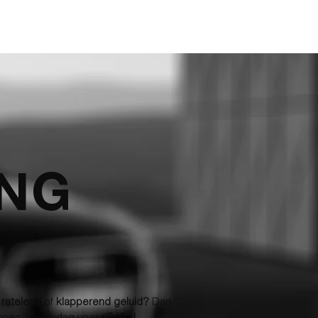
ARIEVEN
BLOG
CONTACT
OFFERTE AANVRAGEN
ING
n
ratelend
of
klapperend geluid?
Dan
binnen 1 werkdag voor
€849,-!