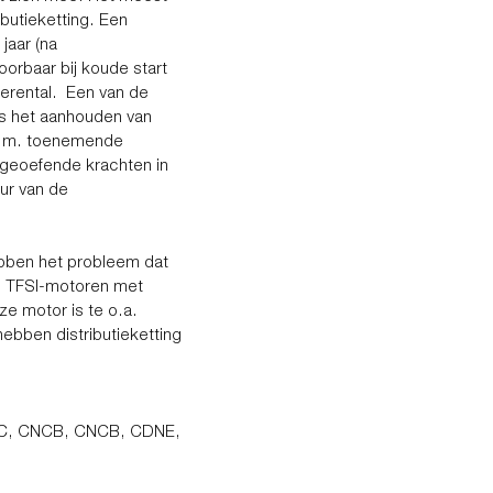
butieketting. Een
 jaar (na
orbaar bij koude start
oerental. Een van de
is het aanhouden van
.c.m. toenemende
tgeoefende krachten in
ur van de
ebben het probleem dat
Q3 TFSI-motoren met
e motor is te o.a.
ebben distributieketting
NC, CNCB, CNCB, CDNE,