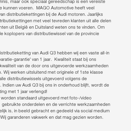
 kennis, maar ook speciaal gereedschap is een vereiste
 te kunnen voeren. MAGO Automotive heeft veel
n distributiekettingen bij de Audi motoren. Jaarlijks
ributiekettingen met veel tevreden klanten uit alle delen
nten uit België en Duitsland weten ons te vinden. Om
de koplopers van distributiewissel van de provincie
stributieketting van Audi Q3 hebben wij een vaste all-in
ratie-garantie' van 1 jaar. Kwaliteit staat bij ons
 kwaliteit van de door ons uitgevoerde werkzaamheden
Wij werken uitsluitend met originele of 1ste klasse
lle distributiewissels uitgevoerd volgens de
. Indien uw Audi Q3 bij ons in onderhoud blijft, wordt de
ting met 1 jaar verlengd!
ls worden standaard uitgevoerd met foto-/video
, gebruikte onderdelen en de verrichte werkzaamheden
lijk is, in beeld gebracht en gedeeld via social medium
. Wij garanderen vakwerk en dat mag gezien worden.