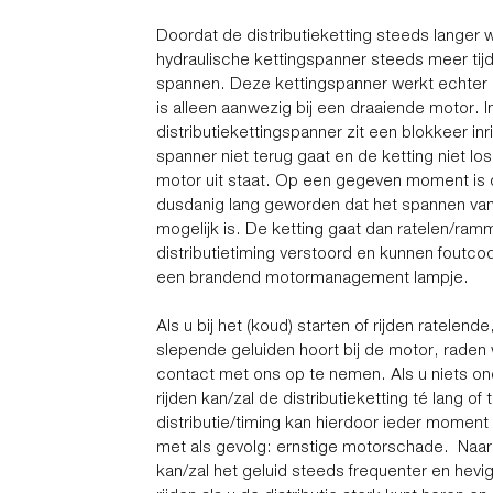
Doordat de distributieketting steeds langer 
hydraulische kettingspanner steeds meer tijd
spannen. Deze kettingspanner werkt echter o
is alleen aanwezig bij een draaiende motor. I
distributiekettingspanner zit een blokkeer inr
spanner niet terug gaat en de ketting niet los
motor uit staat. Op een gegeven moment is d
dusdanig lang geworden dat het spannen van
mogelijk is. De ketting gaat dan ratelen/ram
distributietiming verstoord en kunnen foutc
een brandend motormanagement lampje.
Als u bij het (koud) starten of rijden ratelend
slepende geluiden hoort bij de motor, raden
contact met ons op te nemen. Als u niets ond
rijden kan/zal de distributieketting té lang of
distributie/timing kan hierdoor ieder moment
met als gevolg: ernstige motorschade. Naarma
kan/zal het geluid steeds frequenter en hev