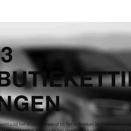
ONZE DIENSTEN
DISTRIBUTIEWISSELS
T
Q3
IBUTIEKETT
NGEN
oort u bij het (koud) starten of bij het optrekken (accelereren) ee
istributieketting
. Wij lossen het distributieketting probleem op 