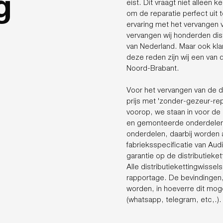
g
eist. Dit vraagt niet alleen
om de reparatie perfect uit
ervaring met het vervangen va
vervangen wij honderden dist
van Nederland. Maar ook kla
deze reden zijn wij een van 
Noord-Brabant.
Voor het vervangen van de di
prijs met 'zonder-gezeur-repa
voorop, we staan in voor de
en gemonteerde onderdelen. 
onderdelen, daarbij worden a
fabrieksspecificatie van Audi
garantie op de distributieket
Alle distributiekettingwisse
rapportage. De bevindingen
worden, in hoeverre dit moge
(whatsapp, telegram, etc,.)