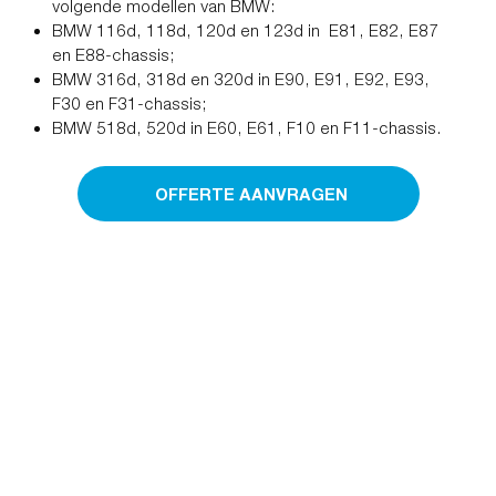
volgende modellen van BMW:
BMW 116d, 118d, 120d en 123d in E81, E82, E87
en E88-chassis;
BMW 316d, 318d en 320d in E90, E91, E92, E93,
F30 en F31-chassis;
BMW 518d, 520d in E60, E61, F10 en F11-chassis.
OFFERTE AANVRAGEN